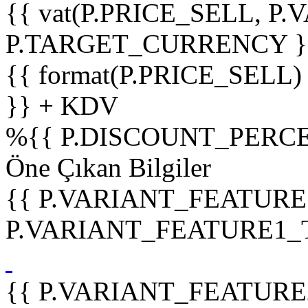
{{ vat(P.PRICE_SELL, P.V
P.TARGET_CURRENCY }
{{ format(P.PRICE_SELL)
}} + KDV
%
{{ P.DISCOUNT_PERCE
Öne Çıkan Bilgiler
{{ P.VARIANT_FEATURE
P.VARIANT_FEATURE1_TIT
{{ P.VARIANT_FEATURE