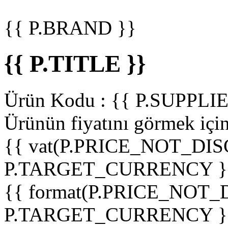
{{ P.BRAND }}
{{ P.TITLE }}
Ürün Kodu :
{{ P.SUPPL
Ürünün fiyatını görmek içi
{{ vat(P.PRICE_NOT_DIS
P.TARGET_CURRENCY }
{{ format(P.PRICE_NOT
P.TARGET_CURRENCY }