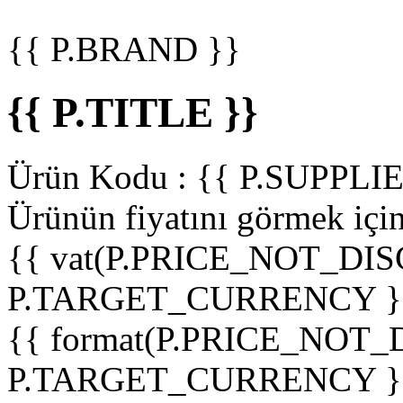
{{ P.BRAND }}
{{ P.TITLE }}
Ürün Kodu :
{{ P.SUPPL
Ürünün fiyatını görmek içi
{{ vat(P.PRICE_NOT_DIS
P.TARGET_CURRENCY }
{{ format(P.PRICE_NOT
P.TARGET_CURRENCY }