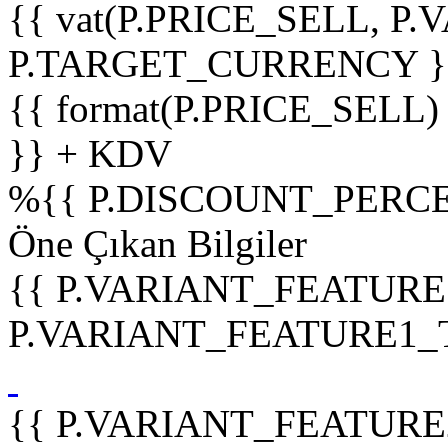
{{ vat(P.PRICE_SELL, P.V
P.TARGET_CURRENCY }
{{ format(P.PRICE_SELL)
}} + KDV
%
{{ P.DISCOUNT_PERCE
Öne Çıkan Bilgiler
{{ P.VARIANT_FEATURE
P.VARIANT_FEATURE1_TIT
{{ P.VARIANT_FEATURE