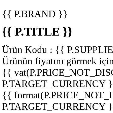
{{ P.BRAND }}
{{ P.TITLE }}
Ürün Kodu :
{{ P.SUPPL
Ürünün fiyatını görmek içi
{{ vat(P.PRICE_NOT_DIS
P.TARGET_CURRENCY }
{{ format(P.PRICE_NOT
P.TARGET_CURRENCY }