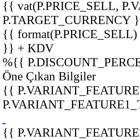
{{ vat(P.PRICE_SELL, P.V
P.TARGET_CURRENCY }
{{ format(P.PRICE_SELL)
}} + KDV
%
{{ P.DISCOUNT_PERCE
Öne Çıkan Bilgiler
{{ P.VARIANT_FEATURE
P.VARIANT_FEATURE1_TIT
{{ P.VARIANT_FEATURE