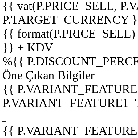
{{ vat(P.PRICE_SELL, P.V
P.TARGET_CURRENCY }
{{ format(P.PRICE_SELL)
}} + KDV
%
{{ P.DISCOUNT_PERCE
Öne Çıkan Bilgiler
{{ P.VARIANT_FEATURE
P.VARIANT_FEATURE1_TIT
{{ P.VARIANT_FEATURE