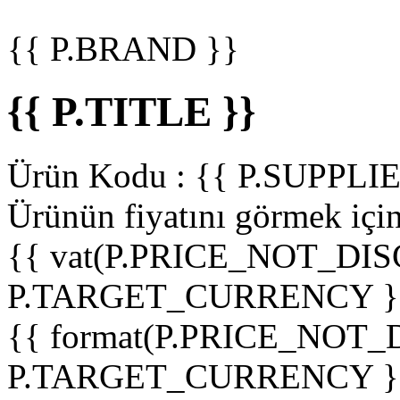
{{ P.BRAND }}
{{ P.TITLE }}
Ürün Kodu :
{{ P.SUPPL
Ürünün fiyatını görmek içi
{{ vat(P.PRICE_NOT_DIS
P.TARGET_CURRENCY }
{{ format(P.PRICE_NOT
P.TARGET_CURRENCY }