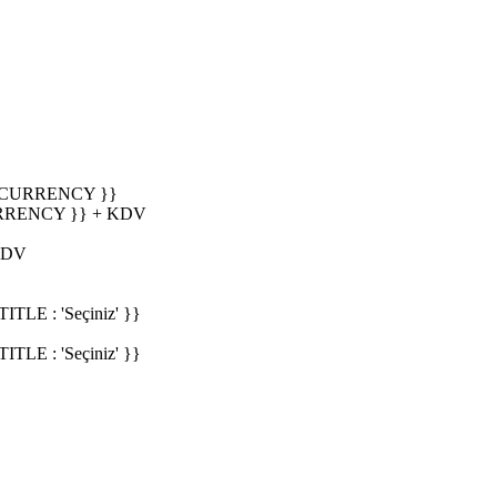
_CURRENCY }}
RRENCY }} + KDV
KDV
E : 'Seçiniz' }}
E : 'Seçiniz' }}