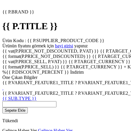
{{ P.BRAND }}
{{ P.TITLE }}
Ürün Kodu :
{{ P.SUPPLIER_PRODUCT_CODE }}
Ürünün fiyatını görmek için
bayi girişi
yapınız
{{ vat(P.PRICE_NOT_DISCOUNTED, P.VAT) }}
{{ P.TARGET
{{ format(P.PRICE_NOT_DISCOUNTED) }}
{{ P.TARGET_CU
{{ vat(P.PRICE_SELL, P.VAT) }}
{{ P.TARGET_CURRENCY }}
{{ format(P.PRICE_SELL) }}
{{ P.TARGET_CURRENCY }} + 
%
{{ P.DISCOUNT_PERCENT }}
İndirim
Öne Çıkan Bilgiler
{{ P.VARIANT_FEATURE1_TITLE ? P.VARIANT_FEATURE1_TITL
{{ P.VARIANT_FEATURE2_TITLE ? P.VARIANT_FEATURE2_TITL
{{ SUB.TYPE }}
Sepete Ekle
Tükendi
Gelince Haber Ver
Gelince Haber Ver