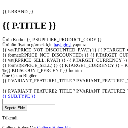
{{ P.BRAND }}
{{ P.TITLE }}
Ürün Kodu :
{{ P.SUPPLIER_PRODUCT_CODE }}
Ürünün fiyatını görmek için
bayi girişi
yapınız
{{ vat(P.PRICE_NOT_DISCOUNTED, P.VAT) }}
{{ P.TARGET
{{ format(P.PRICE_NOT_DISCOUNTED) }}
{{ P.TARGET_CU
{{ vat(P.PRICE_SELL, P.VAT) }}
{{ P.TARGET_CURRENCY }}
{{ format(P.PRICE_SELL) }}
{{ P.TARGET_CURRENCY }} + 
%
{{ P.DISCOUNT_PERCENT }}
İndirim
Öne Çıkan Bilgiler
{{ P.VARIANT_FEATURE1_TITLE ? P.VARIANT_FEATURE1_TITL
{{ P.VARIANT_FEATURE2_TITLE ? P.VARIANT_FEATURE2_TITL
{{ SUB.TYPE }}
Sepete Ekle
Tükendi
Gelince Haber Ver
Gelince Haber Ver