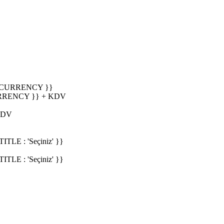
_CURRENCY }}
RRENCY }} + KDV
KDV
E : 'Seçiniz' }}
E : 'Seçiniz' }}