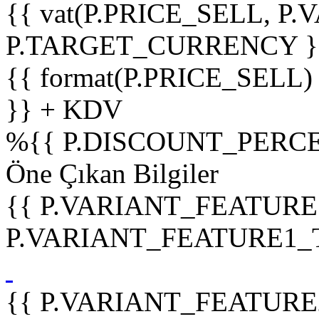
{{ vat(P.PRICE_SELL, P.V
P.TARGET_CURRENCY }
{{ format(P.PRICE_SELL)
}} + KDV
%
{{ P.DISCOUNT_PERCE
Öne Çıkan Bilgiler
{{ P.VARIANT_FEATURE
P.VARIANT_FEATURE1_TIT
{{ P.VARIANT_FEATURE