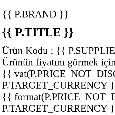
{{ P.BRAND }}
{{ P.TITLE }}
Ürün Kodu :
{{ P.SUPPL
Ürünün fiyatını görmek içi
{{ vat(P.PRICE_NOT_DIS
P.TARGET_CURRENCY }
{{ format(P.PRICE_NOT
P.TARGET_CURRENCY }