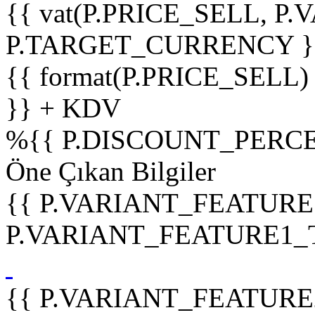
{{ vat(P.PRICE_SELL, P.V
P.TARGET_CURRENCY }
{{ format(P.PRICE_SELL)
}} + KDV
%
{{ P.DISCOUNT_PERCE
Öne Çıkan Bilgiler
{{ P.VARIANT_FEATURE
P.VARIANT_FEATURE1_TIT
{{ P.VARIANT_FEATURE