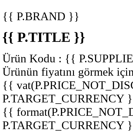
{{ P.BRAND }}
{{ P.TITLE }}
Ürün Kodu :
{{ P.SUPPL
Ürünün fiyatını görmek içi
{{ vat(P.PRICE_NOT_DIS
P.TARGET_CURRENCY }
{{ format(P.PRICE_NOT
P.TARGET_CURRENCY }