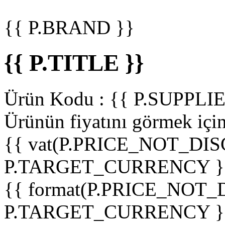
{{ P.BRAND }}
{{ P.TITLE }}
Ürün Kodu :
{{ P.SUPPL
Ürünün fiyatını görmek içi
{{ vat(P.PRICE_NOT_DIS
P.TARGET_CURRENCY }
{{ format(P.PRICE_NOT
P.TARGET_CURRENCY }