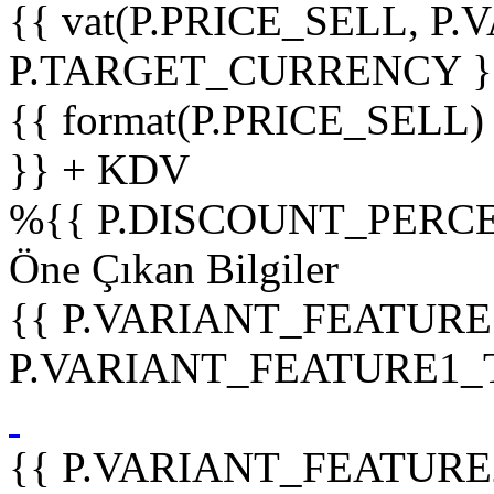
{{ vat(P.PRICE_SELL, P.V
P.TARGET_CURRENCY }
{{ format(P.PRICE_SELL)
}} + KDV
%
{{ P.DISCOUNT_PERCE
Öne Çıkan Bilgiler
{{ P.VARIANT_FEATURE
P.VARIANT_FEATURE1_TIT
{{ P.VARIANT_FEATURE