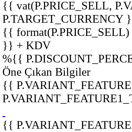
{{ vat(P.PRICE_SELL, P.V
P.TARGET_CURRENCY }
{{ format(P.PRICE_SELL)
}} + KDV
%
{{ P.DISCOUNT_PERCE
Öne Çıkan Bilgiler
{{ P.VARIANT_FEATURE
P.VARIANT_FEATURE1_TIT
{{ P.VARIANT_FEATURE