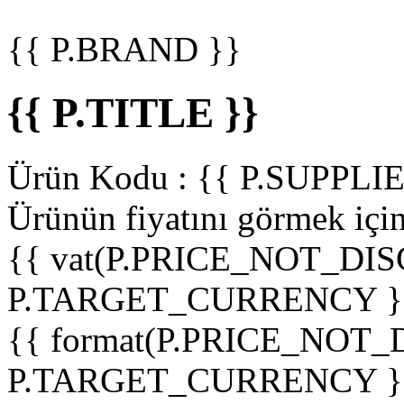
{{ P.BRAND }}
{{ P.TITLE }}
Ürün Kodu :
{{ P.SUPPL
Ürünün fiyatını görmek içi
{{ vat(P.PRICE_NOT_DIS
P.TARGET_CURRENCY }
{{ format(P.PRICE_NOT
P.TARGET_CURRENCY }