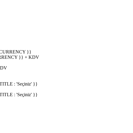
_CURRENCY }}
RRENCY }} + KDV
KDV
E : 'Seçiniz' }}
E : 'Seçiniz' }}