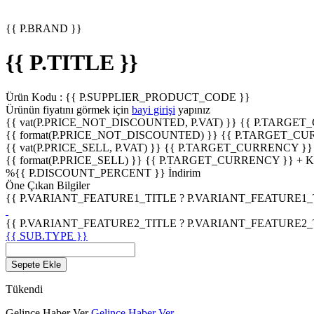
{{ P.BRAND }}
{{ P.TITLE }}
Ürün Kodu :
{{ P.SUPPLIER_PRODUCT_CODE }}
Ürünün fiyatını görmek için
bayi girişi
yapınız
{{ vat(P.PRICE_NOT_DISCOUNTED, P.VAT) }}
{{ P.TARGET
{{ format(P.PRICE_NOT_DISCOUNTED) }}
{{ P.TARGET_CU
{{ vat(P.PRICE_SELL, P.VAT) }}
{{ P.TARGET_CURRENCY }}
{{ format(P.PRICE_SELL) }}
{{ P.TARGET_CURRENCY }} + 
%
{{ P.DISCOUNT_PERCENT }}
İndirim
Öne Çıkan Bilgiler
{{ P.VARIANT_FEATURE1_TITLE ? P.VARIANT_FEATURE1_TITL
{{ P.VARIANT_FEATURE2_TITLE ? P.VARIANT_FEATURE2_TITL
{{ SUB.TYPE }}
Sepete Ekle
Tükendi
Gelince Haber Ver
Gelince Haber Ver