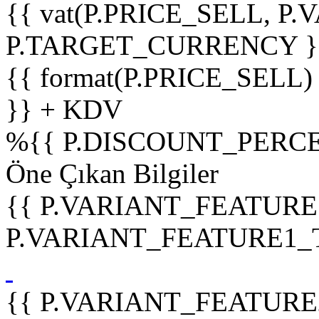
{{ vat(P.PRICE_SELL, P.V
P.TARGET_CURRENCY }
{{ format(P.PRICE_SELL)
}} + KDV
%
{{ P.DISCOUNT_PERCE
Öne Çıkan Bilgiler
{{ P.VARIANT_FEATURE
P.VARIANT_FEATURE1_TIT
{{ P.VARIANT_FEATURE