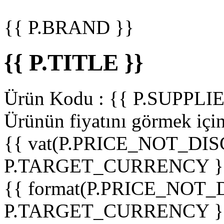
{{ P.BRAND }}
{{ P.TITLE }}
Ürün Kodu :
{{ P.SUPPL
Ürünün fiyatını görmek içi
{{ vat(P.PRICE_NOT_DIS
P.TARGET_CURRENCY }
{{ format(P.PRICE_NOT
P.TARGET_CURRENCY }