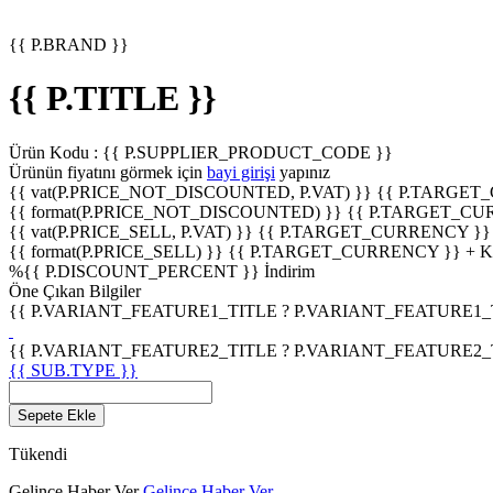
{{ P.BRAND }}
{{ P.TITLE }}
Ürün Kodu :
{{ P.SUPPLIER_PRODUCT_CODE }}
Ürünün fiyatını görmek için
bayi girişi
yapınız
{{ vat(P.PRICE_NOT_DISCOUNTED, P.VAT) }}
{{ P.TARGET
{{ format(P.PRICE_NOT_DISCOUNTED) }}
{{ P.TARGET_CU
{{ vat(P.PRICE_SELL, P.VAT) }}
{{ P.TARGET_CURRENCY }}
{{ format(P.PRICE_SELL) }}
{{ P.TARGET_CURRENCY }} + 
%
{{ P.DISCOUNT_PERCENT }}
İndirim
Öne Çıkan Bilgiler
{{ P.VARIANT_FEATURE1_TITLE ? P.VARIANT_FEATURE1_TITL
{{ P.VARIANT_FEATURE2_TITLE ? P.VARIANT_FEATURE2_TITL
{{ SUB.TYPE }}
Sepete Ekle
Tükendi
Gelince Haber Ver
Gelince Haber Ver