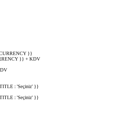
_CURRENCY }}
RRENCY }} + KDV
KDV
E : 'Seçiniz' }}
E : 'Seçiniz' }}