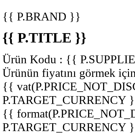
{{ P.BRAND }}
{{ P.TITLE }}
Ürün Kodu :
{{ P.SUPPL
Ürünün fiyatını görmek içi
{{ vat(P.PRICE_NOT_DIS
P.TARGET_CURRENCY }
{{ format(P.PRICE_NOT
P.TARGET_CURRENCY }