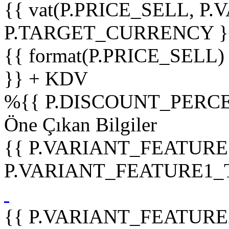
{{ vat(P.PRICE_SELL, P.V
P.TARGET_CURRENCY }
{{ format(P.PRICE_SELL)
}} + KDV
%
{{ P.DISCOUNT_PERCE
Öne Çıkan Bilgiler
{{ P.VARIANT_FEATURE
P.VARIANT_FEATURE1_TIT
{{ P.VARIANT_FEATURE