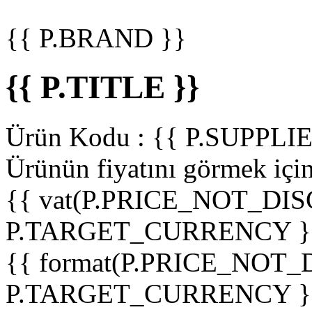
{{ P.BRAND }}
{{ P.TITLE }}
Ürün Kodu :
{{ P.SUPPL
Ürünün fiyatını görmek içi
{{ vat(P.PRICE_NOT_DIS
P.TARGET_CURRENCY }
{{ format(P.PRICE_NOT
P.TARGET_CURRENCY }