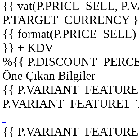
{{ vat(P.PRICE_SELL, P.V
P.TARGET_CURRENCY }
{{ format(P.PRICE_SELL)
}} + KDV
%
{{ P.DISCOUNT_PERCE
Öne Çıkan Bilgiler
{{ P.VARIANT_FEATURE
P.VARIANT_FEATURE1_TIT
{{ P.VARIANT_FEATURE