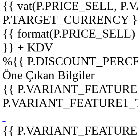
{{ vat(P.PRICE_SELL, P.V
P.TARGET_CURRENCY }
{{ format(P.PRICE_SELL)
}} + KDV
%
{{ P.DISCOUNT_PERCE
Öne Çıkan Bilgiler
{{ P.VARIANT_FEATURE
P.VARIANT_FEATURE1_TIT
{{ P.VARIANT_FEATURE