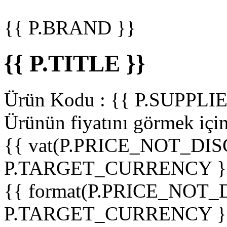
{{ P.BRAND }}
{{ P.TITLE }}
Ürün Kodu :
{{ P.SUPPL
Ürünün fiyatını görmek içi
{{ vat(P.PRICE_NOT_DIS
P.TARGET_CURRENCY }
{{ format(P.PRICE_NOT
P.TARGET_CURRENCY }