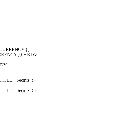
_CURRENCY }}
RRENCY }} + KDV
KDV
E : 'Seçiniz' }}
E : 'Seçiniz' }}