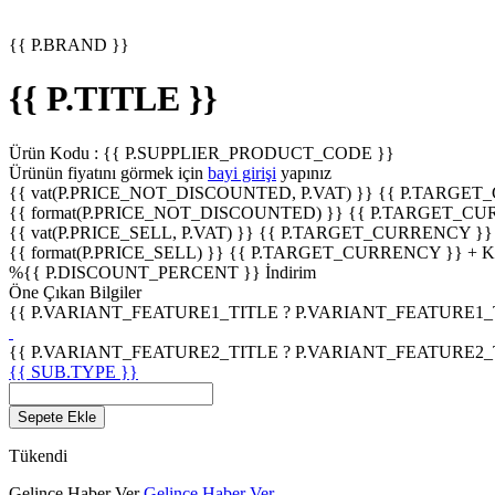
{{ P.BRAND }}
{{ P.TITLE }}
Ürün Kodu :
{{ P.SUPPLIER_PRODUCT_CODE }}
Ürünün fiyatını görmek için
bayi girişi
yapınız
{{ vat(P.PRICE_NOT_DISCOUNTED, P.VAT) }}
{{ P.TARGET
{{ format(P.PRICE_NOT_DISCOUNTED) }}
{{ P.TARGET_CU
{{ vat(P.PRICE_SELL, P.VAT) }}
{{ P.TARGET_CURRENCY }}
{{ format(P.PRICE_SELL) }}
{{ P.TARGET_CURRENCY }} + 
%
{{ P.DISCOUNT_PERCENT }}
İndirim
Öne Çıkan Bilgiler
{{ P.VARIANT_FEATURE1_TITLE ? P.VARIANT_FEATURE1_TITL
{{ P.VARIANT_FEATURE2_TITLE ? P.VARIANT_FEATURE2_TITL
{{ SUB.TYPE }}
Sepete Ekle
Tükendi
Gelince Haber Ver
Gelince Haber Ver