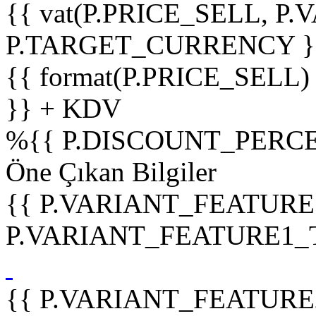
{{ vat(P.PRICE_SELL, P.V
P.TARGET_CURRENCY }
{{ format(P.PRICE_SELL)
}} + KDV
%
{{ P.DISCOUNT_PERCE
Öne Çıkan Bilgiler
{{ P.VARIANT_FEATURE
P.VARIANT_FEATURE1_TIT
{{ P.VARIANT_FEATURE