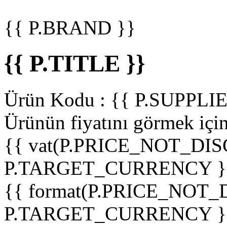
{{ P.BRAND }}
{{ P.TITLE }}
Ürün Kodu :
{{ P.SUPPL
Ürünün fiyatını görmek içi
{{ vat(P.PRICE_NOT_DIS
P.TARGET_CURRENCY }
{{ format(P.PRICE_NOT
P.TARGET_CURRENCY }