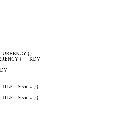
_CURRENCY }}
RRENCY }} + KDV
KDV
E : 'Seçiniz' }}
E : 'Seçiniz' }}