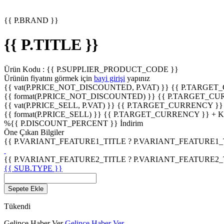
{{ P.BRAND }}
{{ P.TITLE }}
Ürün Kodu :
{{ P.SUPPLIER_PRODUCT_CODE }}
Ürünün fiyatını görmek için
bayi girişi
yapınız
{{ vat(P.PRICE_NOT_DISCOUNTED, P.VAT) }}
{{ P.TARGET
{{ format(P.PRICE_NOT_DISCOUNTED) }}
{{ P.TARGET_CU
{{ vat(P.PRICE_SELL, P.VAT) }}
{{ P.TARGET_CURRENCY }}
{{ format(P.PRICE_SELL) }}
{{ P.TARGET_CURRENCY }} + 
%
{{ P.DISCOUNT_PERCENT }}
İndirim
Öne Çıkan Bilgiler
{{ P.VARIANT_FEATURE1_TITLE ? P.VARIANT_FEATURE1_TITL
{{ P.VARIANT_FEATURE2_TITLE ? P.VARIANT_FEATURE2_TITL
{{ SUB.TYPE }}
Sepete Ekle
Tükendi
Gelince Haber Ver
Gelince Haber Ver