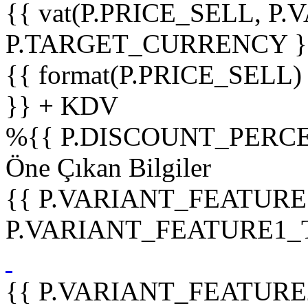
{{ vat(P.PRICE_SELL, P.V
P.TARGET_CURRENCY }
{{ format(P.PRICE_SELL)
}} + KDV
%
{{ P.DISCOUNT_PERCE
Öne Çıkan Bilgiler
{{ P.VARIANT_FEATURE
P.VARIANT_FEATURE1_TIT
{{ P.VARIANT_FEATURE