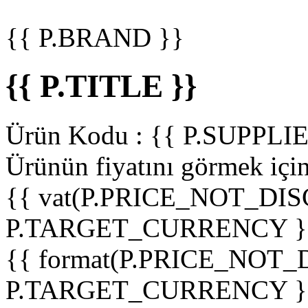
{{ P.BRAND }}
{{ P.TITLE }}
Ürün Kodu :
{{ P.SUPPL
Ürünün fiyatını görmek içi
{{ vat(P.PRICE_NOT_DIS
P.TARGET_CURRENCY }
{{ format(P.PRICE_NOT
P.TARGET_CURRENCY }