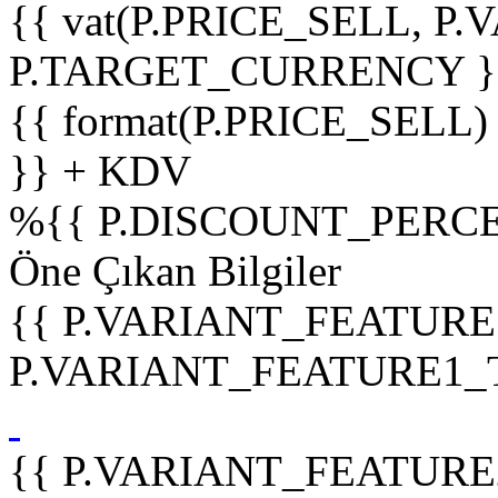
{{ vat(P.PRICE_SELL, P.V
P.TARGET_CURRENCY }
{{ format(P.PRICE_SELL)
}} + KDV
%
{{ P.DISCOUNT_PERCE
Öne Çıkan Bilgiler
{{ P.VARIANT_FEATURE
P.VARIANT_FEATURE1_TIT
{{ P.VARIANT_FEATURE