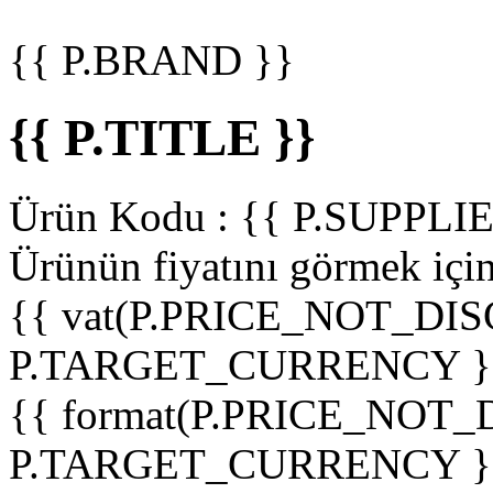
{{ P.BRAND }}
{{ P.TITLE }}
Ürün Kodu :
{{ P.SUPPL
Ürünün fiyatını görmek içi
{{ vat(P.PRICE_NOT_DIS
P.TARGET_CURRENCY }
{{ format(P.PRICE_NOT
P.TARGET_CURRENCY }