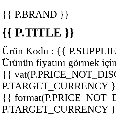
{{ P.BRAND }}
{{ P.TITLE }}
Ürün Kodu :
{{ P.SUPPL
Ürünün fiyatını görmek içi
{{ vat(P.PRICE_NOT_DIS
P.TARGET_CURRENCY }
{{ format(P.PRICE_NOT
P.TARGET_CURRENCY }