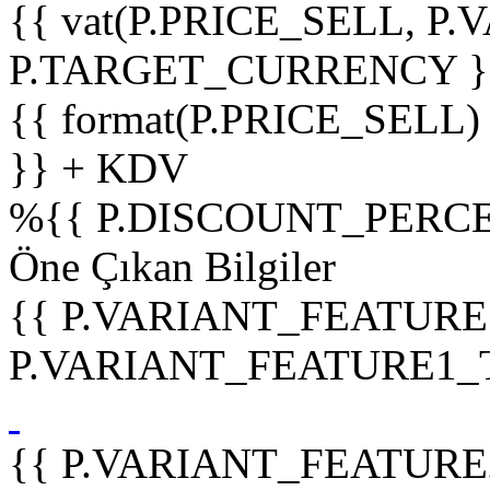
{{ vat(P.PRICE_SELL, P.V
P.TARGET_CURRENCY }
{{ format(P.PRICE_SELL)
}} + KDV
%
{{ P.DISCOUNT_PERCE
Öne Çıkan Bilgiler
{{ P.VARIANT_FEATURE
P.VARIANT_FEATURE1_TIT
{{ P.VARIANT_FEATURE