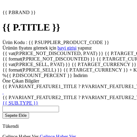
{{ P.BRAND }}
{{ P.TITLE }}
Ürün Kodu :
{{ P.SUPPLIER_PRODUCT_CODE }}
Ürünün fiyatını görmek için
bayi girişi
yapınız
{{ vat(P.PRICE_NOT_DISCOUNTED, P.VAT) }}
{{ P.TARGET
{{ format(P.PRICE_NOT_DISCOUNTED) }}
{{ P.TARGET_CU
{{ vat(P.PRICE_SELL, P.VAT) }}
{{ P.TARGET_CURRENCY }}
{{ format(P.PRICE_SELL) }}
{{ P.TARGET_CURRENCY }} + 
%
{{ P.DISCOUNT_PERCENT }}
İndirim
Öne Çıkan Bilgiler
{{ P.VARIANT_FEATURE1_TITLE ? P.VARIANT_FEATURE1_TITL
{{ P.VARIANT_FEATURE2_TITLE ? P.VARIANT_FEATURE2_TITL
{{ SUB.TYPE }}
Sepete Ekle
Tükendi
Gelince Haber Ver
Gelince Haber Ver