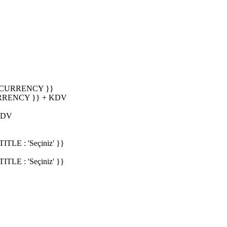
_CURRENCY }}
RRENCY }} + KDV
KDV
E : 'Seçiniz' }}
E : 'Seçiniz' }}