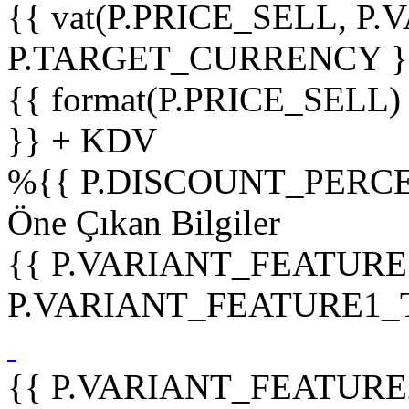
{{ vat(P.PRICE_SELL, P.V
P.TARGET_CURRENCY }
{{ format(P.PRICE_SELL)
}} + KDV
%
{{ P.DISCOUNT_PERCE
Öne Çıkan Bilgiler
{{ P.VARIANT_FEATURE
P.VARIANT_FEATURE1_TIT
{{ P.VARIANT_FEATURE