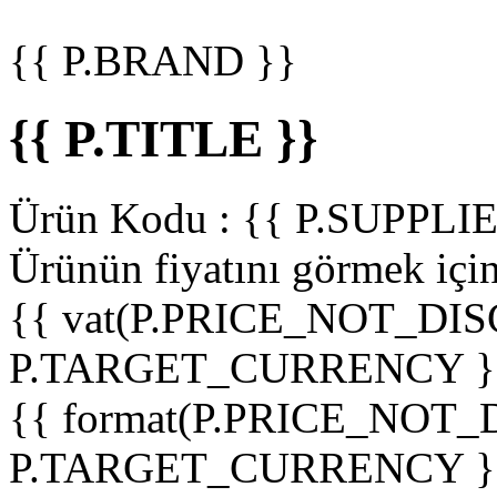
{{ P.BRAND }}
{{ P.TITLE }}
Ürün Kodu :
{{ P.SUPPL
Ürünün fiyatını görmek içi
{{ vat(P.PRICE_NOT_DIS
P.TARGET_CURRENCY }
{{ format(P.PRICE_NOT
P.TARGET_CURRENCY }