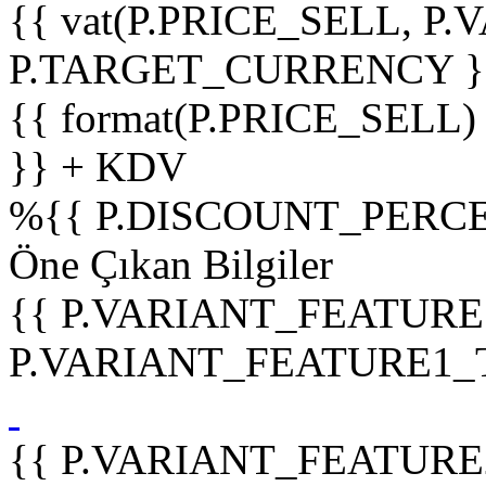
{{ vat(P.PRICE_SELL, P.V
P.TARGET_CURRENCY }
{{ format(P.PRICE_SELL)
}} + KDV
%
{{ P.DISCOUNT_PERCE
Öne Çıkan Bilgiler
{{ P.VARIANT_FEATURE
P.VARIANT_FEATURE1_TIT
{{ P.VARIANT_FEATURE