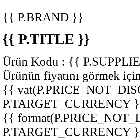
{{ P.BRAND }}
{{ P.TITLE }}
Ürün Kodu :
{{ P.SUPPL
Ürünün fiyatını görmek içi
{{ vat(P.PRICE_NOT_DIS
P.TARGET_CURRENCY }
{{ format(P.PRICE_NOT
P.TARGET_CURRENCY }