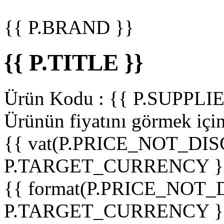
{{ P.BRAND }}
{{ P.TITLE }}
Ürün Kodu :
{{ P.SUPPL
Ürünün fiyatını görmek içi
{{ vat(P.PRICE_NOT_DIS
P.TARGET_CURRENCY }
{{ format(P.PRICE_NOT
P.TARGET_CURRENCY }