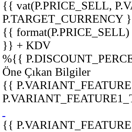
{{ vat(P.PRICE_SELL, P.V
P.TARGET_CURRENCY }
{{ format(P.PRICE_SELL)
}} + KDV
%
{{ P.DISCOUNT_PERCE
Öne Çıkan Bilgiler
{{ P.VARIANT_FEATURE
P.VARIANT_FEATURE1_TIT
{{ P.VARIANT_FEATURE