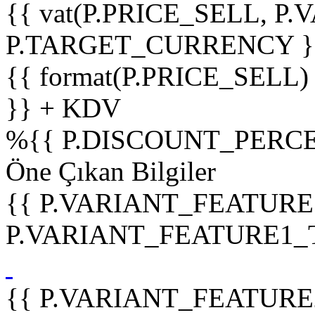
{{ vat(P.PRICE_SELL, P.V
P.TARGET_CURRENCY }
{{ format(P.PRICE_SELL)
}} + KDV
%
{{ P.DISCOUNT_PERCE
Öne Çıkan Bilgiler
{{ P.VARIANT_FEATURE
P.VARIANT_FEATURE1_TIT
{{ P.VARIANT_FEATURE