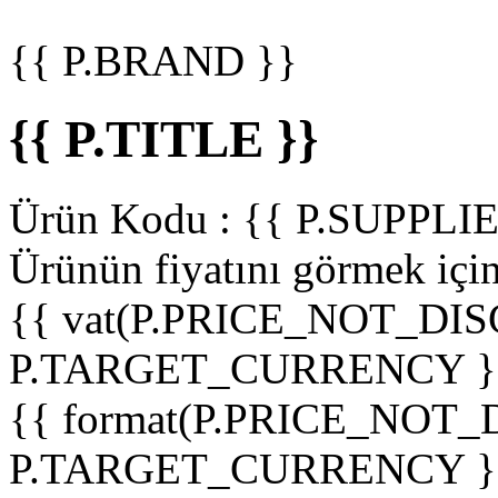
{{ P.BRAND }}
{{ P.TITLE }}
Ürün Kodu :
{{ P.SUPPL
Ürünün fiyatını görmek içi
{{ vat(P.PRICE_NOT_DIS
P.TARGET_CURRENCY }
{{ format(P.PRICE_NOT
P.TARGET_CURRENCY }