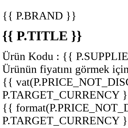
{{ P.BRAND }}
{{ P.TITLE }}
Ürün Kodu :
{{ P.SUPPL
Ürünün fiyatını görmek içi
{{ vat(P.PRICE_NOT_DIS
P.TARGET_CURRENCY }
{{ format(P.PRICE_NOT
P.TARGET_CURRENCY }