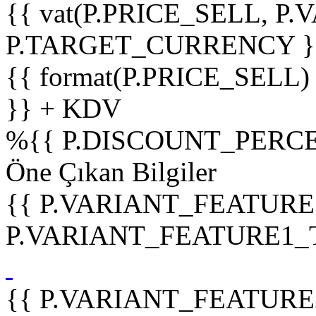
{{ vat(P.PRICE_SELL, P.V
P.TARGET_CURRENCY }
{{ format(P.PRICE_SELL)
}} + KDV
%
{{ P.DISCOUNT_PERCE
Öne Çıkan Bilgiler
{{ P.VARIANT_FEATURE
P.VARIANT_FEATURE1_TIT
{{ P.VARIANT_FEATURE