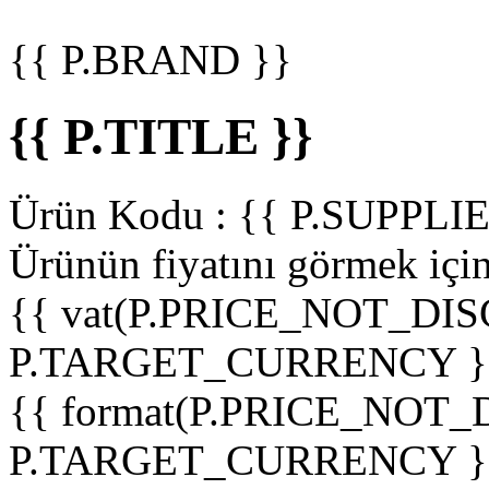
{{ P.BRAND }}
{{ P.TITLE }}
Ürün Kodu :
{{ P.SUPPL
Ürünün fiyatını görmek içi
{{ vat(P.PRICE_NOT_DIS
P.TARGET_CURRENCY }
{{ format(P.PRICE_NOT
P.TARGET_CURRENCY }