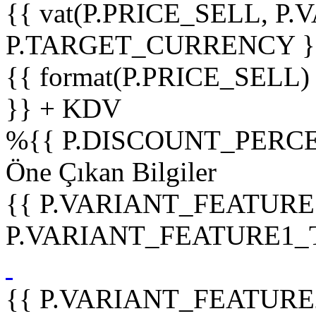
{{ vat(P.PRICE_SELL, P.V
P.TARGET_CURRENCY }
{{ format(P.PRICE_SELL)
}} + KDV
%
{{ P.DISCOUNT_PERCE
Öne Çıkan Bilgiler
{{ P.VARIANT_FEATURE
P.VARIANT_FEATURE1_TIT
{{ P.VARIANT_FEATURE