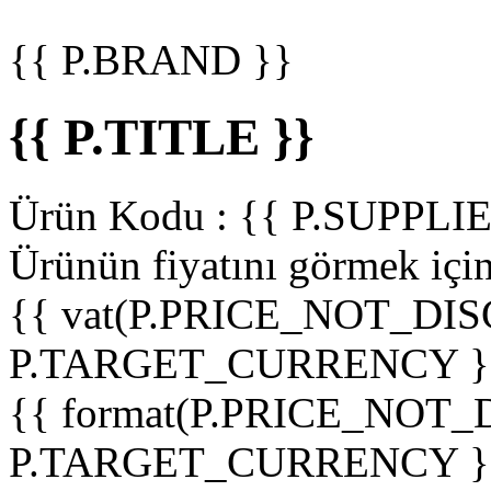
{{ P.BRAND }}
{{ P.TITLE }}
Ürün Kodu :
{{ P.SUPPL
Ürünün fiyatını görmek içi
{{ vat(P.PRICE_NOT_DIS
P.TARGET_CURRENCY }
{{ format(P.PRICE_NOT
P.TARGET_CURRENCY }