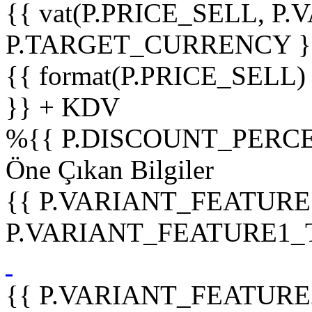
{{ vat(P.PRICE_SELL, P.V
P.TARGET_CURRENCY }
{{ format(P.PRICE_SELL)
}} + KDV
%
{{ P.DISCOUNT_PERCE
Öne Çıkan Bilgiler
{{ P.VARIANT_FEATURE
P.VARIANT_FEATURE1_TIT
{{ P.VARIANT_FEATURE