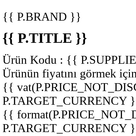
{{ P.BRAND }}
{{ P.TITLE }}
Ürün Kodu :
{{ P.SUPPL
Ürünün fiyatını görmek içi
{{ vat(P.PRICE_NOT_DIS
P.TARGET_CURRENCY }
{{ format(P.PRICE_NOT
P.TARGET_CURRENCY }