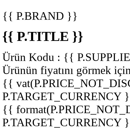
{{ P.BRAND }}
{{ P.TITLE }}
Ürün Kodu :
{{ P.SUPPL
Ürünün fiyatını görmek içi
{{ vat(P.PRICE_NOT_DIS
P.TARGET_CURRENCY }
{{ format(P.PRICE_NOT
P.TARGET_CURRENCY }