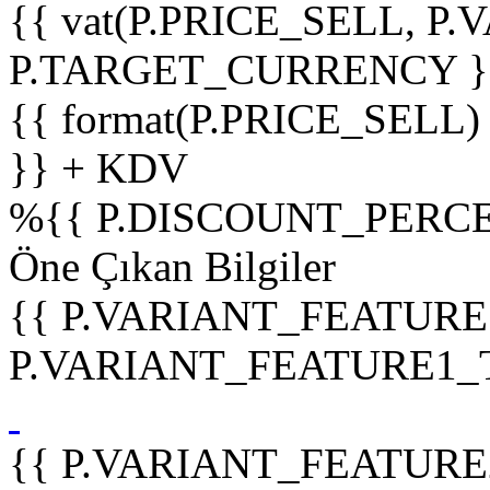
{{ vat(P.PRICE_SELL, P.V
P.TARGET_CURRENCY }
{{ format(P.PRICE_SELL)
}} + KDV
%
{{ P.DISCOUNT_PERCE
Öne Çıkan Bilgiler
{{ P.VARIANT_FEATURE
P.VARIANT_FEATURE1_TIT
{{ P.VARIANT_FEATURE