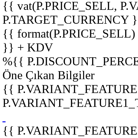
{{ vat(P.PRICE_SELL, P.V
P.TARGET_CURRENCY }
{{ format(P.PRICE_SELL)
}} + KDV
%
{{ P.DISCOUNT_PERCE
Öne Çıkan Bilgiler
{{ P.VARIANT_FEATURE
P.VARIANT_FEATURE1_TIT
{{ P.VARIANT_FEATURE