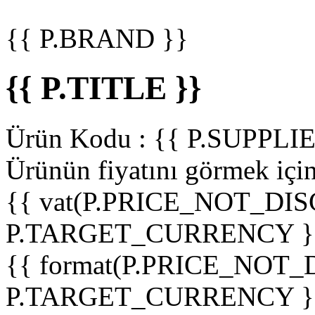
{{ P.BRAND }}
{{ P.TITLE }}
Ürün Kodu :
{{ P.SUPPL
Ürünün fiyatını görmek içi
{{ vat(P.PRICE_NOT_DIS
P.TARGET_CURRENCY }
{{ format(P.PRICE_NOT
P.TARGET_CURRENCY }