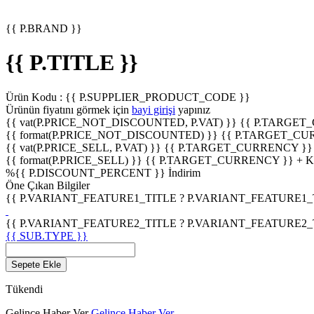
{{ P.BRAND }}
{{ P.TITLE }}
Ürün Kodu :
{{ P.SUPPLIER_PRODUCT_CODE }}
Ürünün fiyatını görmek için
bayi girişi
yapınız
{{ vat(P.PRICE_NOT_DISCOUNTED, P.VAT) }}
{{ P.TARGET
{{ format(P.PRICE_NOT_DISCOUNTED) }}
{{ P.TARGET_CU
{{ vat(P.PRICE_SELL, P.VAT) }}
{{ P.TARGET_CURRENCY }}
{{ format(P.PRICE_SELL) }}
{{ P.TARGET_CURRENCY }} + 
%
{{ P.DISCOUNT_PERCENT }}
İndirim
Öne Çıkan Bilgiler
{{ P.VARIANT_FEATURE1_TITLE ? P.VARIANT_FEATURE1_TITL
{{ P.VARIANT_FEATURE2_TITLE ? P.VARIANT_FEATURE2_TITL
{{ SUB.TYPE }}
Sepete Ekle
Tükendi
Gelince Haber Ver
Gelince Haber Ver