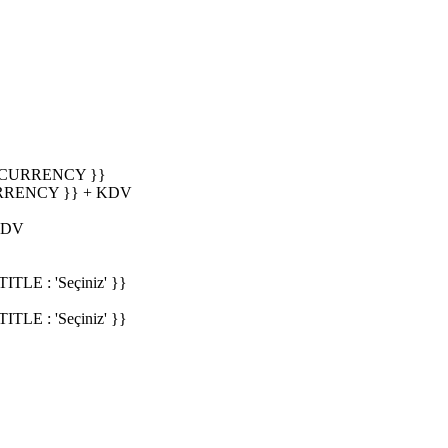
_CURRENCY }}
RRENCY }} + KDV
KDV
E : 'Seçiniz' }}
E : 'Seçiniz' }}