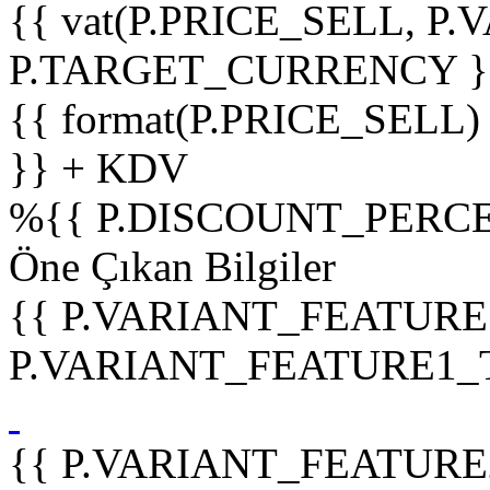
{{ vat(P.PRICE_SELL, P.V
P.TARGET_CURRENCY }
{{ format(P.PRICE_SELL)
}} + KDV
%
{{ P.DISCOUNT_PERCE
Öne Çıkan Bilgiler
{{ P.VARIANT_FEATURE
P.VARIANT_FEATURE1_TIT
{{ P.VARIANT_FEATURE