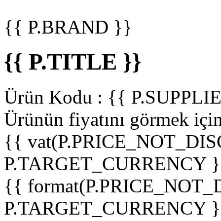
{{ P.BRAND }}
{{ P.TITLE }}
Ürün Kodu :
{{ P.SUPPL
Ürünün fiyatını görmek içi
{{ vat(P.PRICE_NOT_DIS
P.TARGET_CURRENCY }
{{ format(P.PRICE_NOT
P.TARGET_CURRENCY }