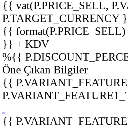
{{ vat(P.PRICE_SELL, P.V
P.TARGET_CURRENCY }
{{ format(P.PRICE_SELL)
}} + KDV
%
{{ P.DISCOUNT_PERCE
Öne Çıkan Bilgiler
{{ P.VARIANT_FEATURE
P.VARIANT_FEATURE1_TIT
{{ P.VARIANT_FEATURE