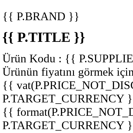
{{ P.BRAND }}
{{ P.TITLE }}
Ürün Kodu :
{{ P.SUPPL
Ürünün fiyatını görmek içi
{{ vat(P.PRICE_NOT_DIS
P.TARGET_CURRENCY }
{{ format(P.PRICE_NOT
P.TARGET_CURRENCY }