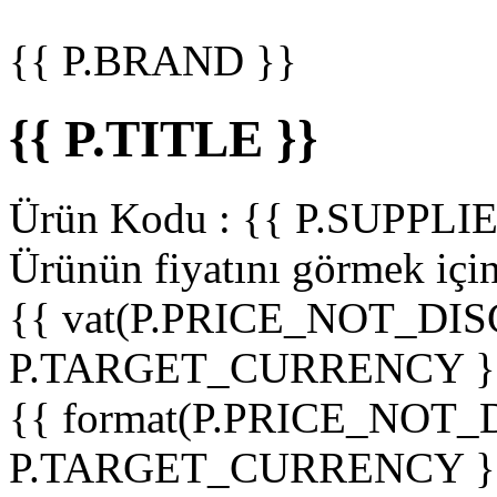
{{ P.BRAND }}
{{ P.TITLE }}
Ürün Kodu :
{{ P.SUPPL
Ürünün fiyatını görmek içi
{{ vat(P.PRICE_NOT_DIS
P.TARGET_CURRENCY }
{{ format(P.PRICE_NOT
P.TARGET_CURRENCY }