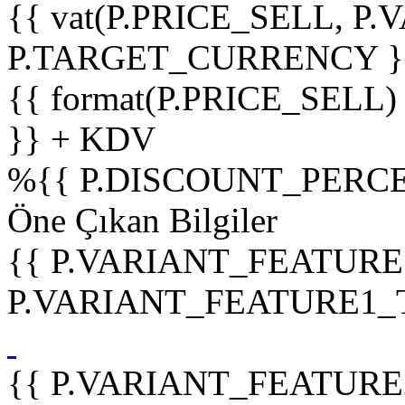
{{ vat(P.PRICE_SELL, P.V
P.TARGET_CURRENCY }
{{ format(P.PRICE_SELL)
}} + KDV
%
{{ P.DISCOUNT_PERCE
Öne Çıkan Bilgiler
{{ P.VARIANT_FEATURE
P.VARIANT_FEATURE1_TIT
{{ P.VARIANT_FEATURE