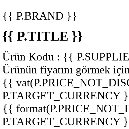
{{ P.BRAND }}
{{ P.TITLE }}
Ürün Kodu :
{{ P.SUPPL
Ürünün fiyatını görmek içi
{{ vat(P.PRICE_NOT_DIS
P.TARGET_CURRENCY }
{{ format(P.PRICE_NOT
P.TARGET_CURRENCY }