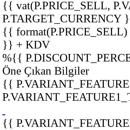
{{ vat(P.PRICE_SELL, P.V
P.TARGET_CURRENCY }
{{ format(P.PRICE_SELL)
}} + KDV
%
{{ P.DISCOUNT_PERCE
Öne Çıkan Bilgiler
{{ P.VARIANT_FEATURE
P.VARIANT_FEATURE1_TIT
{{ P.VARIANT_FEATURE