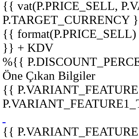
{{ vat(P.PRICE_SELL, P.V
P.TARGET_CURRENCY }
{{ format(P.PRICE_SELL)
}} + KDV
%
{{ P.DISCOUNT_PERCE
Öne Çıkan Bilgiler
{{ P.VARIANT_FEATURE
P.VARIANT_FEATURE1_TIT
{{ P.VARIANT_FEATURE