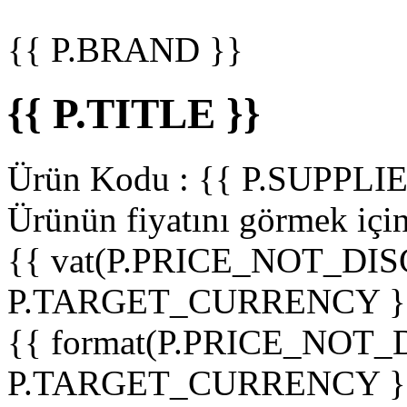
{{ P.BRAND }}
{{ P.TITLE }}
Ürün Kodu :
{{ P.SUPPL
Ürünün fiyatını görmek içi
{{ vat(P.PRICE_NOT_DIS
P.TARGET_CURRENCY }
{{ format(P.PRICE_NOT
P.TARGET_CURRENCY }