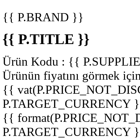
{{ P.BRAND }}
{{ P.TITLE }}
Ürün Kodu :
{{ P.SUPPL
Ürünün fiyatını görmek içi
{{ vat(P.PRICE_NOT_DIS
P.TARGET_CURRENCY }
{{ format(P.PRICE_NOT
P.TARGET_CURRENCY }