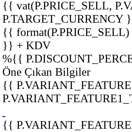
{{ vat(P.PRICE_SELL, P.V
P.TARGET_CURRENCY }
{{ format(P.PRICE_SELL)
}} + KDV
%
{{ P.DISCOUNT_PERCE
Öne Çıkan Bilgiler
{{ P.VARIANT_FEATURE
P.VARIANT_FEATURE1_TIT
{{ P.VARIANT_FEATURE