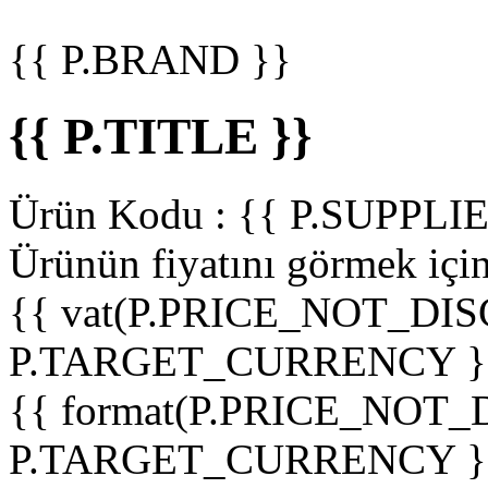
{{ P.BRAND }}
{{ P.TITLE }}
Ürün Kodu :
{{ P.SUPPL
Ürünün fiyatını görmek içi
{{ vat(P.PRICE_NOT_DIS
P.TARGET_CURRENCY }
{{ format(P.PRICE_NOT
P.TARGET_CURRENCY }