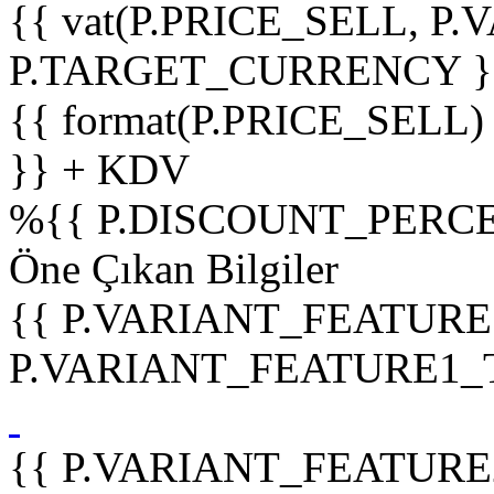
{{ vat(P.PRICE_SELL, P.V
P.TARGET_CURRENCY }
{{ format(P.PRICE_SELL)
}} + KDV
%
{{ P.DISCOUNT_PERCE
Öne Çıkan Bilgiler
{{ P.VARIANT_FEATURE
P.VARIANT_FEATURE1_TIT
{{ P.VARIANT_FEATURE