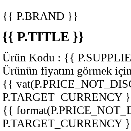
{{ P.BRAND }}
{{ P.TITLE }}
Ürün Kodu :
{{ P.SUPPL
Ürünün fiyatını görmek içi
{{ vat(P.PRICE_NOT_DIS
P.TARGET_CURRENCY }
{{ format(P.PRICE_NOT
P.TARGET_CURRENCY }