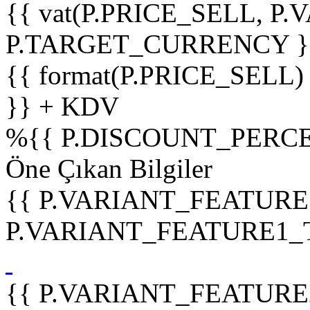
{{ vat(P.PRICE_SELL, P.V
P.TARGET_CURRENCY }
{{ format(P.PRICE_SELL)
}} + KDV
%
{{ P.DISCOUNT_PERCE
Öne Çıkan Bilgiler
{{ P.VARIANT_FEATURE
P.VARIANT_FEATURE1_TIT
{{ P.VARIANT_FEATURE