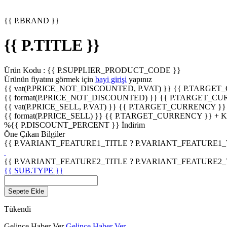
{{ P.BRAND }}
{{ P.TITLE }}
Ürün Kodu :
{{ P.SUPPLIER_PRODUCT_CODE }}
Ürünün fiyatını görmek için
bayi girişi
yapınız
{{ vat(P.PRICE_NOT_DISCOUNTED, P.VAT) }}
{{ P.TARGET
{{ format(P.PRICE_NOT_DISCOUNTED) }}
{{ P.TARGET_CU
{{ vat(P.PRICE_SELL, P.VAT) }}
{{ P.TARGET_CURRENCY }}
{{ format(P.PRICE_SELL) }}
{{ P.TARGET_CURRENCY }} + 
%
{{ P.DISCOUNT_PERCENT }}
İndirim
Öne Çıkan Bilgiler
{{ P.VARIANT_FEATURE1_TITLE ? P.VARIANT_FEATURE1_TITL
{{ P.VARIANT_FEATURE2_TITLE ? P.VARIANT_FEATURE2_TITL
{{ SUB.TYPE }}
Sepete Ekle
Tükendi
Gelince Haber Ver
Gelince Haber Ver