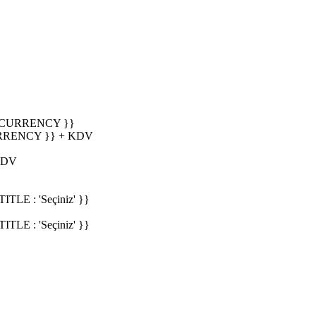
_CURRENCY }}
RRENCY }} + KDV
KDV
E : 'Seçiniz' }}
E : 'Seçiniz' }}