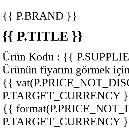
{{ P.BRAND }}
{{ P.TITLE }}
Ürün Kodu :
{{ P.SUPPL
Ürünün fiyatını görmek içi
{{ vat(P.PRICE_NOT_DIS
P.TARGET_CURRENCY }
{{ format(P.PRICE_NOT
P.TARGET_CURRENCY }