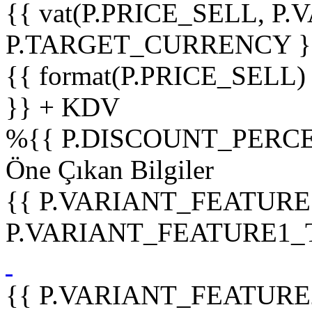
{{ vat(P.PRICE_SELL, P.V
P.TARGET_CURRENCY }
{{ format(P.PRICE_SELL)
}} + KDV
%
{{ P.DISCOUNT_PERCE
Öne Çıkan Bilgiler
{{ P.VARIANT_FEATURE
P.VARIANT_FEATURE1_TIT
{{ P.VARIANT_FEATURE