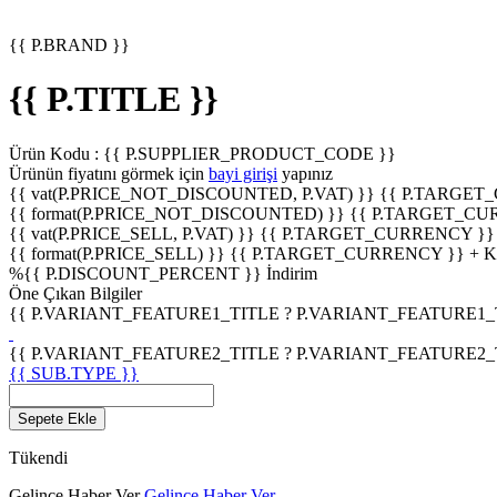
{{ P.BRAND }}
{{ P.TITLE }}
Ürün Kodu :
{{ P.SUPPLIER_PRODUCT_CODE }}
Ürünün fiyatını görmek için
bayi girişi
yapınız
{{ vat(P.PRICE_NOT_DISCOUNTED, P.VAT) }}
{{ P.TARGET
{{ format(P.PRICE_NOT_DISCOUNTED) }}
{{ P.TARGET_CU
{{ vat(P.PRICE_SELL, P.VAT) }}
{{ P.TARGET_CURRENCY }}
{{ format(P.PRICE_SELL) }}
{{ P.TARGET_CURRENCY }} + 
%
{{ P.DISCOUNT_PERCENT }}
İndirim
Öne Çıkan Bilgiler
{{ P.VARIANT_FEATURE1_TITLE ? P.VARIANT_FEATURE1_TITL
{{ P.VARIANT_FEATURE2_TITLE ? P.VARIANT_FEATURE2_TITL
{{ SUB.TYPE }}
Sepete Ekle
Tükendi
Gelince Haber Ver
Gelince Haber Ver