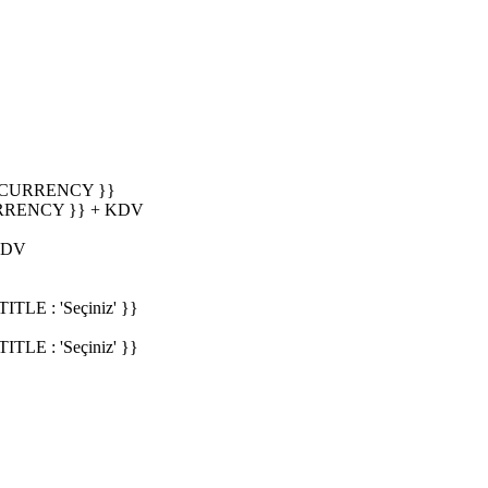
_CURRENCY }}
RRENCY }} + KDV
KDV
E : 'Seçiniz' }}
E : 'Seçiniz' }}