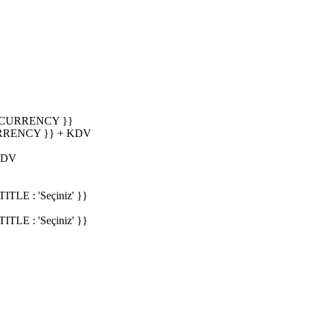
_CURRENCY }}
RRENCY }} + KDV
KDV
E : 'Seçiniz' }}
E : 'Seçiniz' }}