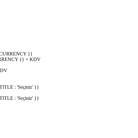
_CURRENCY }}
RRENCY }} + KDV
KDV
E : 'Seçiniz' }}
E : 'Seçiniz' }}