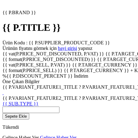
{{ P.BRAND }}
{{ P.TITLE }}
Ürün Kodu :
{{ P.SUPPLIER_PRODUCT_CODE }}
Ürünün fiyatını görmek için
bayi girişi
yapınız
{{ vat(P.PRICE_NOT_DISCOUNTED, P.VAT) }}
{{ P.TARGET
{{ format(P.PRICE_NOT_DISCOUNTED) }}
{{ P.TARGET_CU
{{ vat(P.PRICE_SELL, P.VAT) }}
{{ P.TARGET_CURRENCY }}
{{ format(P.PRICE_SELL) }}
{{ P.TARGET_CURRENCY }} + 
%
{{ P.DISCOUNT_PERCENT }}
İndirim
Öne Çıkan Bilgiler
{{ P.VARIANT_FEATURE1_TITLE ? P.VARIANT_FEATURE1_TITL
{{ P.VARIANT_FEATURE2_TITLE ? P.VARIANT_FEATURE2_TITL
{{ SUB.TYPE }}
Sepete Ekle
Tükendi
Gelince Haber Ver
Gelince Haber Ver