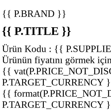
{{ P.BRAND }}
{{ P.TITLE }}
Ürün Kodu :
{{ P.SUPPL
Ürünün fiyatını görmek içi
{{ vat(P.PRICE_NOT_DIS
P.TARGET_CURRENCY }
{{ format(P.PRICE_NOT
P.TARGET_CURRENCY }