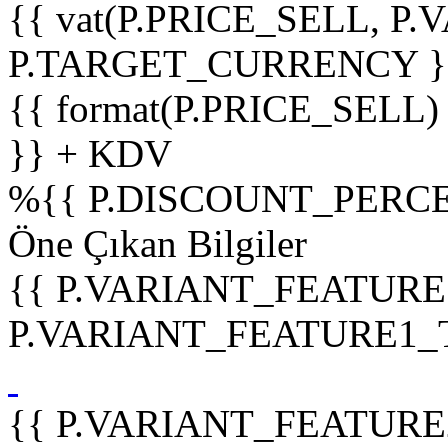
{{ vat(P.PRICE_SELL, P.V
P.TARGET_CURRENCY }
{{ format(P.PRICE_SELL)
}} + KDV
%
{{ P.DISCOUNT_PERCE
Öne Çıkan Bilgiler
{{ P.VARIANT_FEATURE
P.VARIANT_FEATURE1_TIT
{{ P.VARIANT_FEATURE