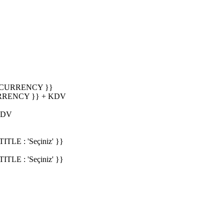
_CURRENCY }}
RRENCY }} + KDV
KDV
E : 'Seçiniz' }}
E : 'Seçiniz' }}