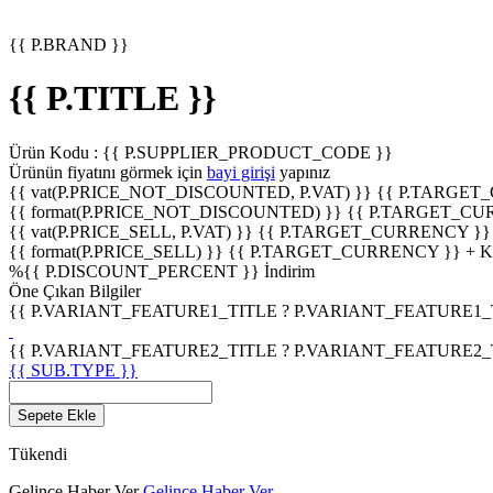
{{ P.BRAND }}
{{ P.TITLE }}
Ürün Kodu :
{{ P.SUPPLIER_PRODUCT_CODE }}
Ürünün fiyatını görmek için
bayi girişi
yapınız
{{ vat(P.PRICE_NOT_DISCOUNTED, P.VAT) }}
{{ P.TARGET
{{ format(P.PRICE_NOT_DISCOUNTED) }}
{{ P.TARGET_CU
{{ vat(P.PRICE_SELL, P.VAT) }}
{{ P.TARGET_CURRENCY }}
{{ format(P.PRICE_SELL) }}
{{ P.TARGET_CURRENCY }} + 
%
{{ P.DISCOUNT_PERCENT }}
İndirim
Öne Çıkan Bilgiler
{{ P.VARIANT_FEATURE1_TITLE ? P.VARIANT_FEATURE1_TITL
{{ P.VARIANT_FEATURE2_TITLE ? P.VARIANT_FEATURE2_TITL
{{ SUB.TYPE }}
Sepete Ekle
Tükendi
Gelince Haber Ver
Gelince Haber Ver