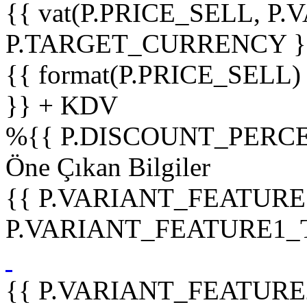
{{ vat(P.PRICE_SELL, P.V
P.TARGET_CURRENCY }
{{ format(P.PRICE_SELL)
}} + KDV
%
{{ P.DISCOUNT_PERCE
Öne Çıkan Bilgiler
{{ P.VARIANT_FEATURE
P.VARIANT_FEATURE1_TIT
{{ P.VARIANT_FEATURE