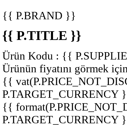
{{ P.BRAND }}
{{ P.TITLE }}
Ürün Kodu :
{{ P.SUPPL
Ürünün fiyatını görmek içi
{{ vat(P.PRICE_NOT_DIS
P.TARGET_CURRENCY }
{{ format(P.PRICE_NOT
P.TARGET_CURRENCY }